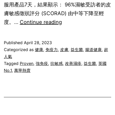
服用產品7天，結果顯示： 96%濕敏受訪者的皮
膚敏感徵狀評分 (SCORAD) 由中等下降至輕
曾
度。…
Continue reading
經
以
Published
April 28, 2023
為
Categorized as
健康
,
免疫力
,
皮膚
,
益生菌
,
腸道健康
,
超
一
人氣
Tagged
Proven
,
強免疫
,
抗敏感
,
改善濕疹
,
益生菌
,
英國
生
No.1
,
萬寧熱賣
無
法
改
變
的