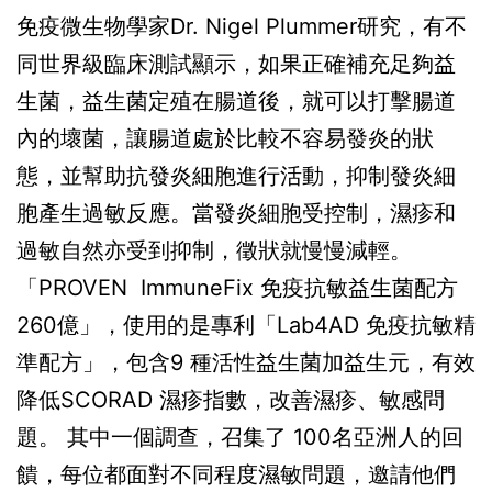
免疫微生物學家Dr. Nigel Plummer研究，有不
同世界級臨床測試顯示，如果正確補充足夠益
生菌，益生菌定殖在腸道後，就可以打擊腸道
內的壞菌，讓腸道處於比較不容易發炎的狀
態，並幫助抗發炎細胞進行活動，抑制發炎細
胞產生過敏反應。當發炎細胞受控制，濕疹和
過敏自然亦受到抑制，徵狀就慢慢減輕。
「PROVEN ImmuneFix 免疫抗敏益生菌配方
260億」，使用的是專利「Lab4AD 免疫抗敏精
準配方」，包含9 種活性益生菌加益生元，有效
降低SCORAD 濕疹指數，改善濕疹、敏感問
題。 其中一個調查，召集了 100名亞洲人的回
饋，每位都面對不同程度濕敏問題，邀請他們