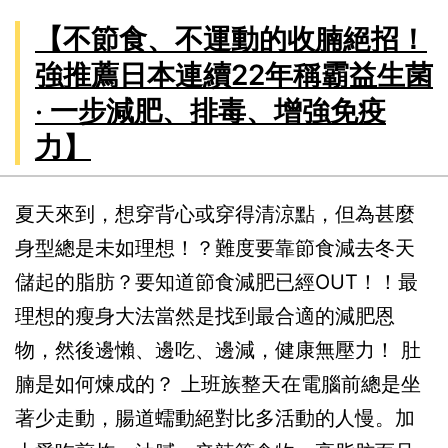
濕
【不節食、不運動的收腩絕招！
敏
強推薦日本連續22年稱霸益生菌
慘
‧ 一步減肥、排毒、增強免疫
況，
力】
萬
寧
夏天來到，想穿背心或穿得清涼點，但為甚麼
英
身型總是未如理想！？難度要靠節食減去冬天
國
儲起的脂肪？要知道節食減肥已經OUT！！最
益
理想的瘦身大法當然是找到最合適的減肥恩
生
物，然後邊懶、邊吃、邊減，健康無壓力！ 肚
菌
腩是如何煉成的？ 上班族整天在電腦前總是坐
神
著少走動，腸道蠕動絕對比多活動的人慢。加
奇