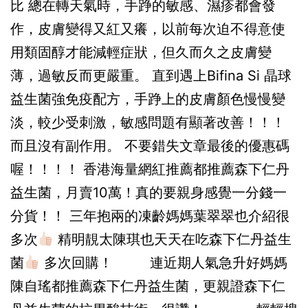
比 總在轉天氣時，手踭的敏感、濕疹都會發
作，皮膚變得又紅又癢，以前每次迫不得意使
用類固醇才能減輕症狀，但久而久之皮膚變
薄，過敏反而更嚴重。 直到遇上Bifina Si 晶球
益生菌強免疫配方，手踭上的皮膚顏色慢慢變
淡，較少受刺激，敏感問題有顯著改善！！！
而且沒有副作用。 不要錯失文章最後的優惠碼
喔！！！！ 香港海量網紅推薦都推薦森下仁丹
益生菌，月賣10萬！真的要親身感覺一分錢一
分貨！！ 三年抱兩的凍齡媽媽葉翠翠也介紹很
多次
精明靚太陳琪也天天在吃森下仁丹益生
菌
多次回購！ 連近期人氣急升好媽媽
陳自瑤都推薦森下仁丹益生菌，更親證森下仁