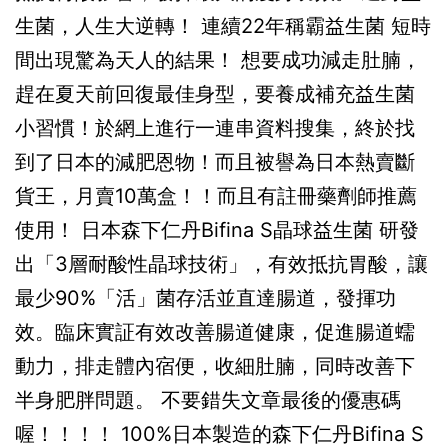
生菌，人生大逆轉！ 連續22年稱霸益生菌 短時
間出現驚為天人的結果！ 想要成功減走肚腩，
趕在夏天前回復最佳身型，要養成補充益生菌
小習慣！於網上進行一連串資料搜集，終於找
到了日本的減肥恩物！而且被譽為日本熱賣斷
貨王，月賣10萬盒！！而且有註冊藥劑師推薦
使用！ 日本森下仁丹Bifina S晶球益生菌 研發
出「3層耐酸性晶球技術」，有效抵抗胃酸，讓
最少90%「活」菌存活並直達腸道，發揮功
效。臨床實証有效改善腸道健康，促進腸道蠕
動力，排走體內宿便，收細肚腩，同時改善下
半身肥胖問題。 不要錯失文章最後的優惠碼
喔！！！！ 100%日本製造的森下仁丹Bifina S