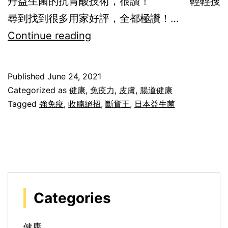
丹益生菌的抗胃酸技術，很讚！ 輕輕搜
尋到找到很多用家好評，全都極讚！…
【不
Continue reading
節
食、
Published
June 24, 2021
不
Categorized as
健康
,
免疫力
,
皮膚
,
腸道健康
運
Tagged
強免疫
,
收腩絕招
,
斷貨王
,
日本益生菌
動
的
收
腩
絕
Categories
招！
強
健康