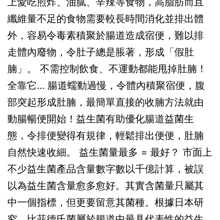
上愛吃煎炸、油膩、辛辣等食物，高脂肪而且
的
纖維量不足的食物需要較長時間消化並排出體
令
外，容易令毒素積聚於腸道造成宿便，難以排
肌
走體內廢物，令肚子總是脹著，形成「假肚
膚
腩」。 不需控制飲食、不運動都能甩掉肚腩！
煥
全靠它… 腸道蠕動過慢，令體內積聚宿便，腹
發
部突起形成肚腩，最簡單直接的收腩方法就由
新
動腸暢便開始！益生菌有助優化腸道益菌生
生!
態，令排便變得有規律，輕鬆排出便便，肚腩
自然快速收細。 益生菌量最多 = 最好？ 市面上
不少益生菌產品含量數字數以千億計算，被誤
以為益生菌含量愈多愈好。其實含菌量只屬其
中一個指標，但更要留意其菌種。根據日本研
究，比菲德氏菌屬於腸道中最具代表性的益生