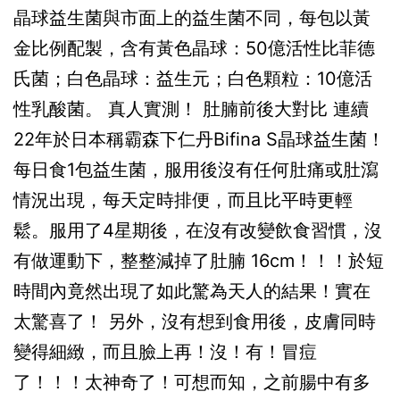
晶球益生菌與市面上的益生菌不同，每包以黃
金比例配製，含有黃色晶球：50億活性比菲德
氏菌；白色晶球：益生元；白色顆粒：10億活
性乳酸菌。 真人實測！ 肚腩前後大對比 連續
22年於日本稱霸森下仁丹Bifina S晶球益生菌！
每日食1包益生菌，服用後沒有任何肚痛或肚瀉
情況出現，每天定時排便，而且比平時更輕
鬆。服用了4星期後，在沒有改變飲食習慣，沒
有做運動下，整整減掉了肚腩 16cm！！！於短
時間內竟然出現了如此驚為天人的結果！實在
太驚喜了！ 另外，沒有想到食用後，皮膚同時
變得細緻，而且臉上再！沒！有！冒痘
了！！！太神奇了！可想而知，之前腸中有多