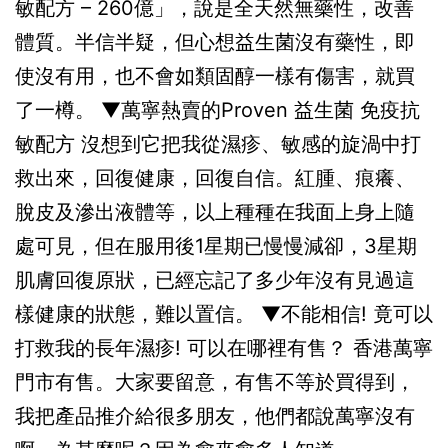
敏配方 – 260億」，說是全天然無藥性，改善
體質。半信半疑，但心想益生菌沒有藥性，即
使沒有用，也不會如類固醇一樣有傷害，就買
了一樽。 ▼萬寧熱賣的Proven 益生菌 免疫抗
敏配方 沒想到它把我從濕疹、敏感的旋渦中打
救出來，回復健康，回復自信。紅腫、痕癢、
脫皮及滲出液體等，以上種種在我面上身上隨
處可見，但在服用後1星期已慢慢減卻，3星期
肌膚回復原狀，已經忘記了多少年沒有見過這
樣健康的狀態，難以置信。 ▼不能相信! 竟可以
打救我的長年濕疹! 可以在哪裡有售？ 香港萬寧
門市有售。大家要留意，有售不等於買得到，
我把產品推介給很多朋友，他們都說萬寧沒有