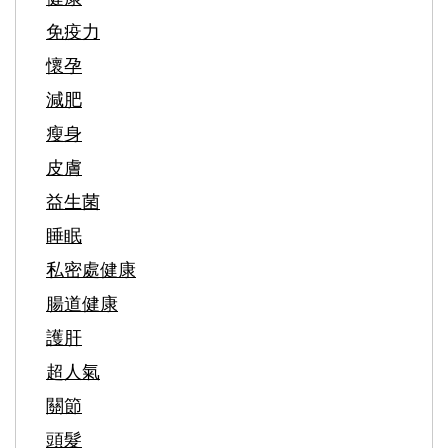
推
免疫力
薦
懷孕
日
減肥
本
瘦身
連
皮膚
續
益生菌
22
睡眠
年
私密處健康
稱
腸道健康
霸
護肝
益
超人氣
生
關節
菌
頭髮