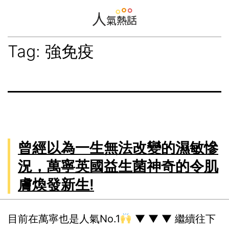
Skip
to
content
Hot
Tag:
強免疫
Newsfeed
曾經以為一生無法改變的濕敏慘
況，萬寧英國益生菌神奇的令肌
膚煥發新生!
目前在萬寧也是人氣No.1
▼ ▼ ▼ 繼續往下