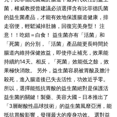
菌，權威教授曾建議必須選擇含有比菲德氏菌
的益生菌產品，才能有效地保護腸道健康，排
走宿便，輕鬆減掉肚腩，回復完美身型！ 注
意！！吃錯＝白食！ 益生菌亦有「活菌」和
「死菌」的分別，「活菌」產品能更長時間於
腸道內維持保健效益，即使停止補充，效果能
持續約14天。相反，「死菌」效能低之餘，效
果極快消散。 另外，益生菌容易被胃酸及膽汁
殺死，進入腸道後已失去活性，功效近乎零。
所以，選擇能抵抗胃酸的益生菌絕對是保護活
益生菌的關鍵！製藥、美容大國－日本推出了
「3層耐酸性晶球技術」的益生菌風靡亞洲，能
抵抗胃酸影響，發揮最大的瘦身功效。 選對益