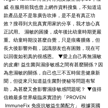
威 在服用前我也曾上網作資料搜集，不知道這
款產品是不是靠廣告吹捧，是不是有真正功
效？搜尋到大批真實用家的分享，我才放心真
正試用。 濕敏的困擾，成年後比幼童時期更嚴
重。幼童時期沒甚麼自覺，只是痕癢腫痛，但
長大後影響外觀，認識朋友也有困難，現在可
以回復如初真的很感恩。 ▼愛上自己再無濕敏
的皮膚! 益生菌與濕疹敏感之間有甚麼關係？因
為患濕敏的關係，自己也三不五時留意健康新
聞，但從來只知道益生菌對便秘等問題有幫
助，為甚麼又會影響濕疹敏感問題呢？ ▼值得
信賴最多世界級臨床實證的「PROVEN
ImmuneFix 免疫抗敏益生菌配方」 根據英國