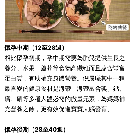
懷孕中期（12至28週）
相比懷孕初期，孕中期需要為胎兒提供生長之
養分。水果、蘆荀等食物高纖維而且蘊含豐富
蛋白質，有助補充身體營養。倪晨曦其中一種
最喜愛的健康食材是海帶，海帶富含碘、鈣、
磷、硒等多種人體必需的微量元素，為媽媽補
充營養之餘，更有效促進寶寶大腦發育。
懷孕後期（28至40週）