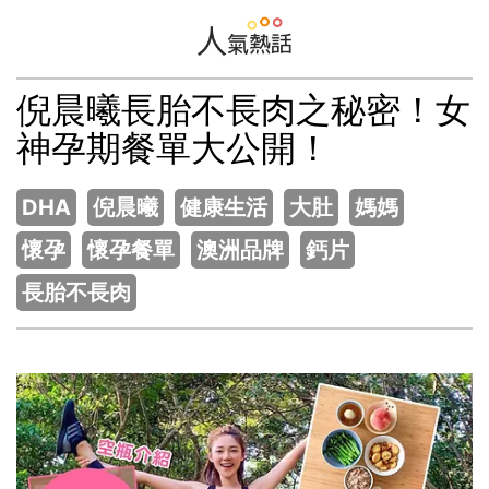
Skip
to
content
Hot
倪晨曦長胎不長肉之秘密！女
Newsfeed
神孕期餐單大公開！
DHA
倪晨曦
健康生活
大肚
媽媽
懷孕
懷孕餐單
澳洲品牌
鈣片
長胎不長肉