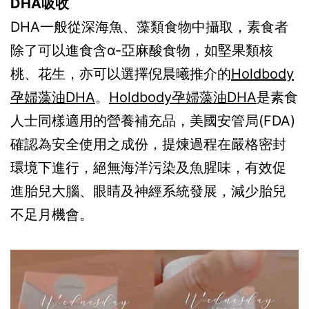
DHA吸收
DHA一般從深海魚、藻類食物中攝取，素食者
除了可以進食含α-亞麻酸食物，如堅果類核
桃、花生，亦可以選擇倪晨曦推介的
Holdbody
孕婦藻油DHA
。
Holdbody孕婦藻油DHA
是素食
人士同樣適用的營養補充品，美國安管局(FDA)
確認為安全使用之成份，提煉過程在嚴格密封
環境下進行，絕無海洋污染及魚腥味，有效促
進胎兒大腦、眼睛及神經系統發展，減少胎兒
不足月機會。