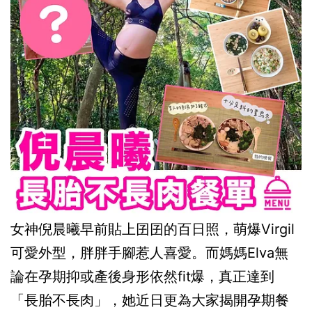
女神倪晨曦早前貼上囝囝的百日照，萌爆Virgil
可愛外型，胖胖手腳惹人喜愛。而媽媽Elva無
論在孕期抑或產後身形依然fit爆，真正達到
「長胎不長肉」，她近日更為大家揭開孕期餐