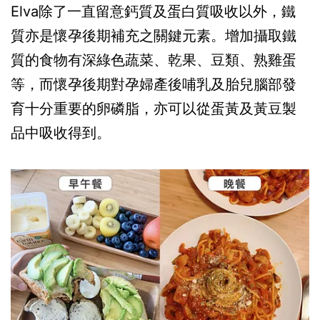
Elva除了一直留意鈣質及蛋白質吸收以外，鐵
質亦是懷孕後期補充之關鍵元素。增加攝取鐵
質的食物有深綠色蔬菜、乾果、豆類、熟雞蛋
等，而懷孕後期對孕婦產後哺乳及胎兒腦部發
育十分重要的卵磷脂，亦可以從蛋黃及黃豆製
品中吸收得到。