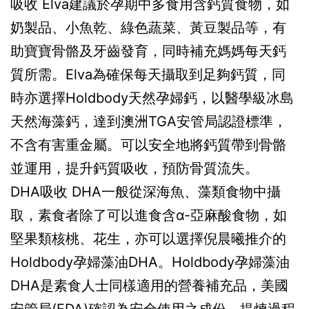
吸收 Elva建議於孕期中多食用含鈣質食物，如
奶製品、小魚乾、綠色蔬菜、黃豆製品等，有
助寶寶骨骼及牙齒發育，同時補充媽媽每天鈣
質所需。Elva為確保每天攝取到足夠鈣質，同
時亦選擇Holdbody天然孕婦鈣，以醫學級冰島
天然海藻鈣，達到澳洲TGA安管局認證標準，
不含有害重金屬。可以安全地將鈣質帶到骨骼
並運用，提升鈣質吸收，預防骨質流失。
DHA吸收 DHA一般從深海魚、藻類食物中攝
取，素食者除了可以進食含α-亞麻酸食物，如
堅果類核桃、花生，亦可以選擇倪晨曦推介的
Holdbody孕婦藻油DHA。Holdbody孕婦藻油
DHA是素食人士同樣適用的營養補充品，美國
安管局(FDA)確認為安全使用之成份，提煉過程