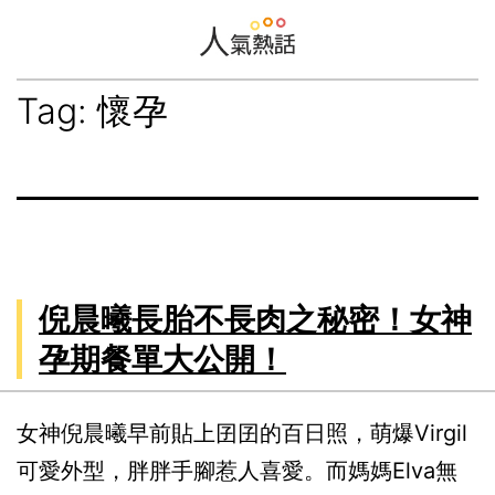
Skip
to
content
Hot
Tag:
懷孕
Newsfeed
倪晨曦長胎不長肉之秘密！女神
孕期餐單大公開！
女神倪晨曦早前貼上囝囝的百日照，萌爆Virgil
可愛外型，胖胖手腳惹人喜愛。而媽媽Elva無