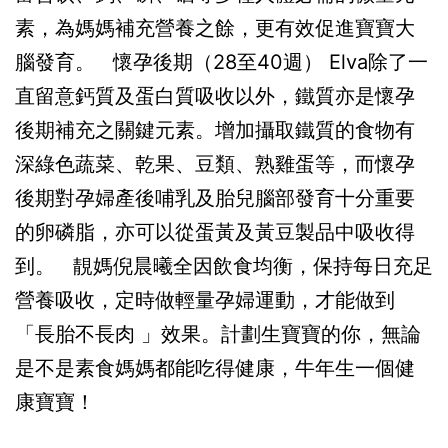
素，為媽媽補充營養之餘，更有效促進寶寶大
腦發育。 懷孕後期（28至40週） Elva除了一
直留意鈣質及蛋白質吸收以外，鐵質亦是懷孕
後期補充之關鍵元素。增加攝取鐵質的食物有
深綠色蔬菜、乾果、豆類、熟雞蛋等，而懷孕
後期對孕婦產後哺乳及胎兒腦部發育十分重要
的卵磷脂，亦可以從蛋黃及黃豆製品中吸收得
到。 靚媽倪晨曦全因飲食均衡，保持每日充足
營養吸收，定時做輕量孕婦運動，才能做到
「長胎不長肉 」效果。計劃生寶寶的你，無論
是不是素食媽媽都能吃得健康，牛年生一個健
康寶寶！