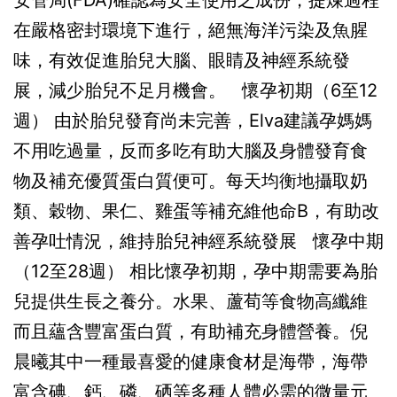
在嚴格密封環境下進行，絕無海洋污染及魚腥
味，有效促進胎兒大腦、眼睛及神經系統發
展，減少胎兒不足月機會。 懷孕初期（6至12
週） 由於胎兒發育尚未完善，Elva建議孕媽媽
不用吃過量，反而多吃有助大腦及身體發育食
物及補充優質蛋白質便可。每天均衡地攝取奶
類、穀物、果仁、雞蛋等補充維他命B，有助改
善孕吐情況，維持胎兒神經系統發展 懷孕中期
（12至28週） 相比懷孕初期，孕中期需要為胎
兒提供生長之養分。水果、蘆荀等食物高纖維
而且蘊含豐富蛋白質，有助補充身體營養。倪
晨曦其中一種最喜愛的健康食材是海帶，海帶
富含碘、鈣、磷、硒等多種人體必需的微量元